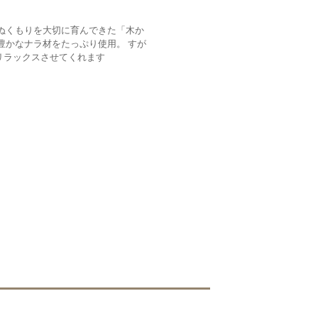
のぬくもりを大切に育んできた「木か
豊かなナラ材をたっぷり使用。 すが
リラックスさせてくれます