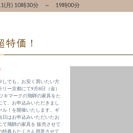
/11(月) 10時30分 ～ 19時00分
超特価！
！
少しでも、お安く買いたい方
ラリー京都にて9月8日（金）
ツツキマークの飛騨の家具をた
にて、お申込みいただきまし
ール！を開催いたします。ギ
当日はお申込みいただいたお
にて飛騨の家具を 販売させて
の特典もたくさん用意させて