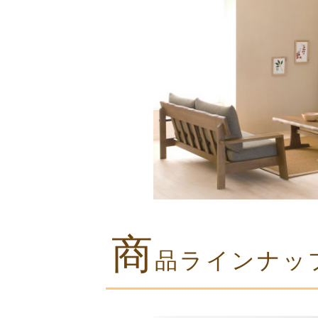
商
品ラインナッ