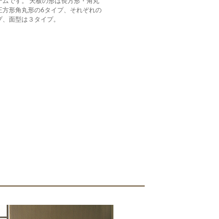
テムです。 天板の形は長方形・角丸
正方形角丸形の6タイプ、それぞれの
プ、面型は３タイプ。