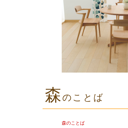
森
のことば
森のことば