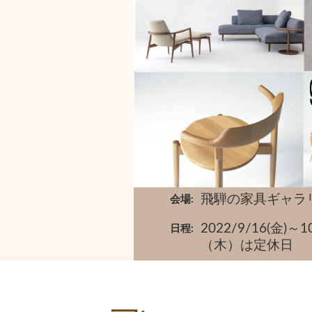
飛騨の家具ギャラ
会場
2022/9/16(金
日程
（木）は定休日