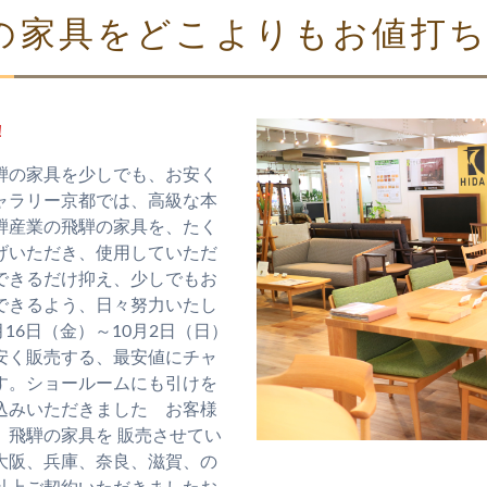
の家具をどこよりもお値打
！
騨の家具を少しでも、お安く
ャラリー京都では、高級な本
騨産業の飛騨の家具を、たく
げいただき、使用していただ
できるだけ抑え、少しでもお
できるよう、日々努力いたし
月16日（金）～10月2日（日）
安く販売する、最安値にチャ
す。ショールームにも引けを
込みいただきました お客様
、飛騨の家具を 販売させてい
大阪、兵庫、奈良、滋賀、の