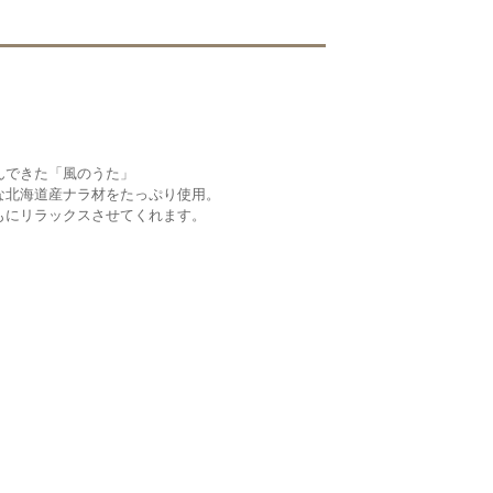
んできた「風のうた」
な北海道産ナラ材をたっぷり使用。
もにリラックスさせてくれます。