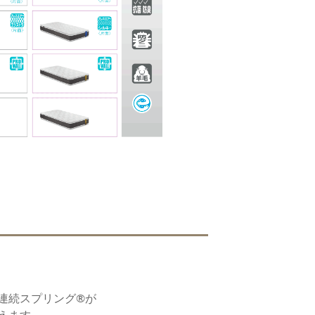
連続スプリング
®
が