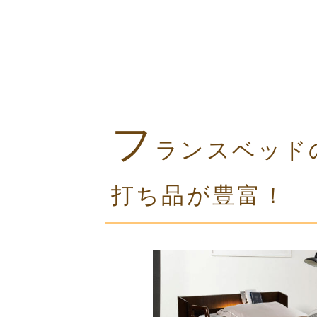
フ
ランスベッド
打ち品が豊富！