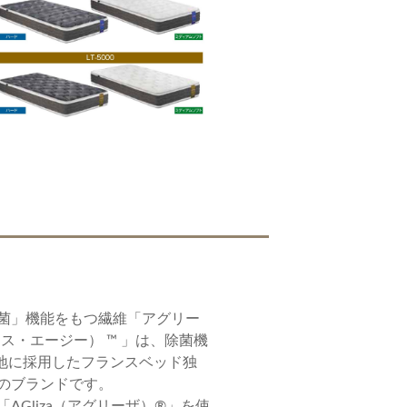
菌」機能をもつ繊維「アグリー
ュリエス・エージー） ™ 」は、除菌機
地に採用したフランスベッド独
のブランドです。
AGliza（アグリーザ）®」を使