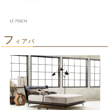
LT-750CN
フ
ィアバ