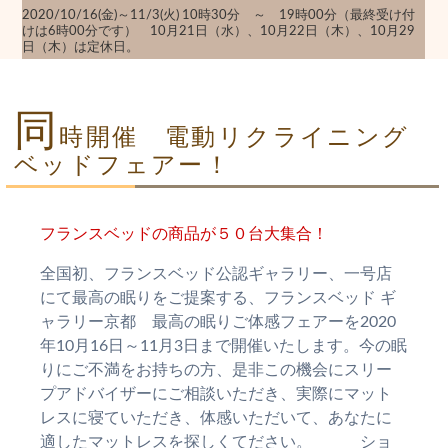
2020/10/16(金)～11/3(火) 10時30分 ～ 19時00分（最終受け付
けは6時00分です） 10月21日（水）、10月22日（木）、10月29
日（木）は定休日。
同
時開催 電動リクライニング
ベッドフェアー！
フランスベッドの商品が５０台大集合！
全国初、フランスベッド公認ギャラリー、一号店
にて最高の眠りをご提案する、フランスベッド ギ
ャラリー京都 最高の眠りご体感フェアーを2020
年10月16日～11月3日まで開催いたします。今の眠
りにご不満をお持ちの方、是非この機会にスリー
プアドバイザーにご相談いただき、実際にマット
レスに寝ていただき、体感いただいて、あなたに
適したマットレスを探しくてださい。 ショ