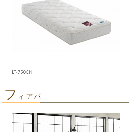
LT-750CN
フ
ィアバ