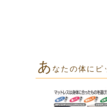
あ
なたの体にピ