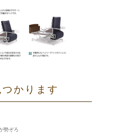
見つかります
が勢ぞろ
い、