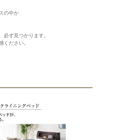
の中か
ら、
、必ず見つかります。
感ください。