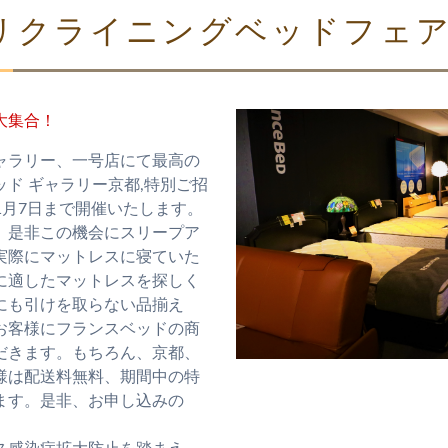
リクライニングベッドフェ
大集合！
ャラリー、一号店にて最高の
ド ギャラリー京都,特別ご招
11月7日まで開催いたします。
、是非この機会にスリープア
実際にマットレスに寝ていた
に適したマットレスを探しく
も引けを取らない品揃え
お客様にフランスベッドの商
だきます。もちろん、京都、
様は配送料無料、期間中の特
ます。是非、お申し込みの