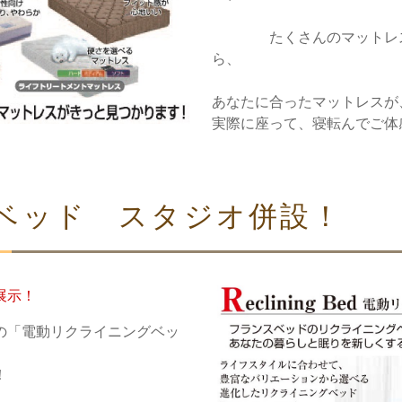
たくさんのマットレス
あなたに合ったマットレスが
実際に座って、寝転んでご体
ベッド スタジオ併設！
展示！
の「電動リクライニングベッ
！