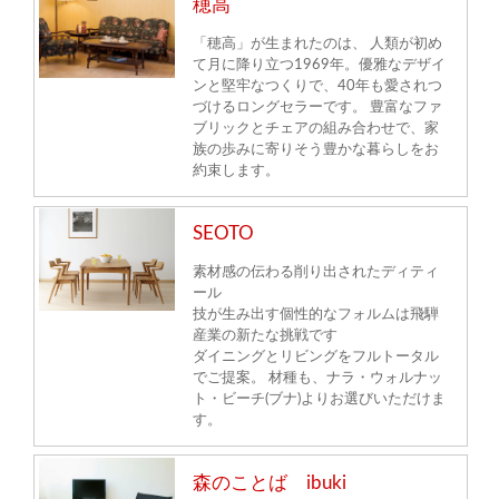
穂高
「穂高」が生まれたのは、 人類が初め
て月に降り立つ1969年。優雅なデザイ
ンと堅牢なつくりで、40年も愛されつ
づけるロングセラーです。 豊富なファ
ブリックとチェアの組み合わせで、家
族の歩みに寄りそう豊かな暮らしをお
約束します。
SEOTO
素材感の伝わる削り出されたディティ
ール
技が生み出す個性的なフォルムは飛騨
産業の新たな挑戦です
ダイニングとリビングをフルトータル
でご提案。 材種も、ナラ・ウォルナッ
ト・ビーチ(ブナ)よりお選びいただけま
す。
森のことば ibuki