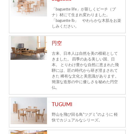
「baguette life」が新しくビーチ（ブ
ナ）材にて生まれ変わりました。
「baguette lb」 やわらかな木肌をお楽
しみください。
円空
古来、日本人は自然を美の模範として
きました。 四季のある美しい国、日
本。 とりわけ豊かな自然に恵まれた飛
騨には、匠の時代から研ぎ澄まされて
きた 稀有な文化と美意識があります。
簡潔な造形の中に優しさを秘めた円空
仏。
TUGUMI
野山を飛び回る鳥“ツグミ”のように 軽
快でカジュアルなシリーズ。