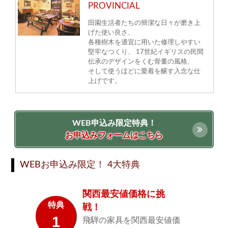
PROVINCIAL
田園生活者たちの簡潔な日々が磨き上
げた使い良さ、
各種樹木を適宜に用いた修理しやすい
堅牢なつくり、 17世紀イギリスの民間
伝承のデザインをくむ骨董の風格、
そして使うほどに愛着を醸す入念な仕
上げです。
WEB申込み限定特典！
お申込みフォームはこちら
WEBお申込み限定！ 4大特典
関西最安値価格に挑
特典
戦！
1
飛騨の家具を関西最安値価