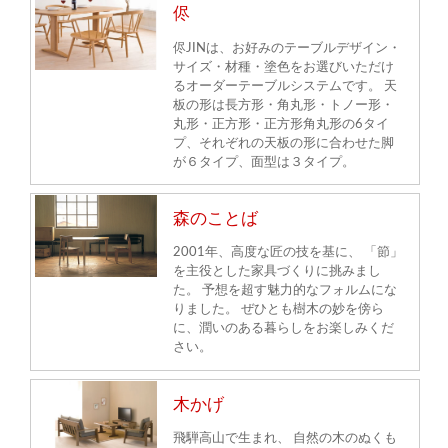
侭
侭JINは、お好みのテーブルデザイン・
サイズ・材種・塗色をお選びいただけ
るオーダーテーブルシステムです。 天
板の形は長方形・角丸形・トノー形・
丸形・正方形・正方形角丸形の6タイ
プ、それぞれの天板の形に合わせた脚
が６タイプ、面型は３タイプ。
森のことば
2001年、高度な匠の技を基に、 「節」
を主役とした家具づくりに挑みまし
た。 予想を超す魅力的なフォルムにな
りました。 ぜひとも樹木の妙を傍ら
に、潤いのある暮らしをお楽しみくだ
さい。
木かげ
飛騨高山で生まれ、 自然の木のぬくも