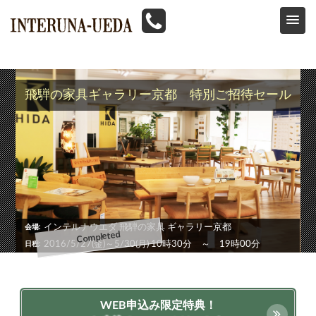
HOME
>
イベント情報
>
飛騨の家具
>
飛騨の家具ギャラリー京都 オープニングセール
飛騨の家具ギャラリー京都 特別ご招待セール
インテルナウエダ 飛騨の家具 ギャラリー京都
会場
2016/5/27(金)～5/30(月) 10時30分 ～ 19時00分
日程
WEB申込み限定特典！