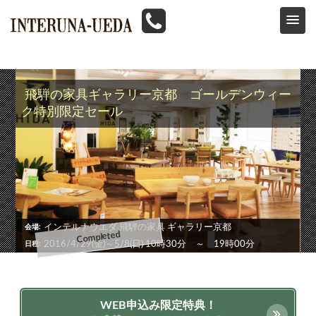
HOME
>
イベント情報
>
飛騨の家具
>
飛騨の家具ギャラリー京都 オープニングセール
飛騨の家具ギャラリー京都 ゴールデンウィー
ク特別限定セール
インテルナウエダ 飛騨の家具 ギャラリー京都
会場
2016/4/29(金)～5/8(日) 10時30分 ～ 19時00分
日程
WEB申込み限定特典！