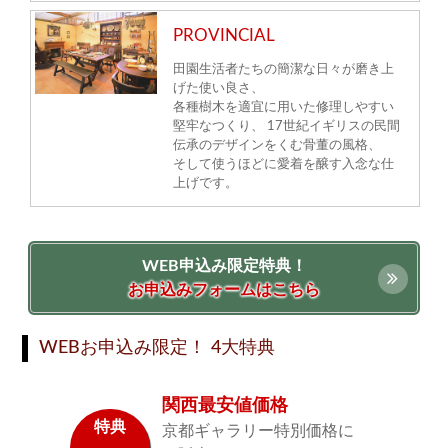
PROVINCIAL
田園生活者たちの簡潔な日々が磨き上
げた使い良さ、
各種樹木を適宜に用いた修理しやすい
堅牢なつくり、 17世紀イギリスの民間
伝承のデザインをくむ骨董の風格、
そして使うほどに愛着を醸す入念な仕
上げです。
WEB申込み限定特典！
お申込みフォームはこちら
WEBお申込み限定！ 4大特典
関西最安値価格
特典
京都ギャラリー特別価格に