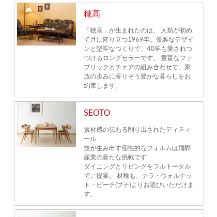
穂高
「穂高」が生まれたのは、 人類が初め
て月に降り立つ1969年。優雅なデザイ
ンと堅牢なつくりで、40年も愛されつ
づけるロングセラーです。 豊富なファ
ブリックとチェアの組み合わせで、家
族の歩みに寄りそう豊かな暮らしをお
約束します。
SEOTO
素材感の伝わる削り出されたディティ
ール
技が生み出す個性的なフォルムは飛騨
産業の新たな挑戦です
ダイニングとリビングをフルトータル
でご提案。 材種も、ナラ・ウォルナッ
ト・ビーチ(ブナ)よりお選びいただけま
す。