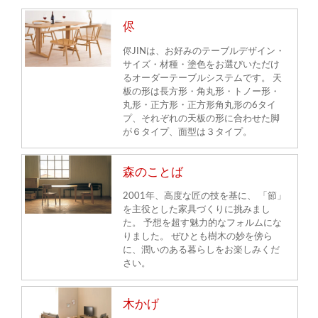
侭
侭JINは、お好みのテーブルデザイン・
サイズ・材種・塗色をお選びいただけ
るオーダーテーブルシステムです。 天
板の形は長方形・角丸形・トノー形・
丸形・正方形・正方形角丸形の6タイ
プ、それぞれの天板の形に合わせた脚
が６タイプ、面型は３タイプ。
森のことば
2001年、高度な匠の技を基に、 「節」
を主役とした家具づくりに挑みまし
た。 予想を超す魅力的なフォルムにな
りました。 ぜひとも樹木の妙を傍ら
に、潤いのある暮らしをお楽しみくだ
さい。
木かげ